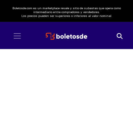
Boletosde.com es un marketplace resale y sitio de subastas que opera como
intermediario entre compradores y vendedores.
Los precios pueden ser superiores o inferiores al valor nominal.
Inicio
/ Insite