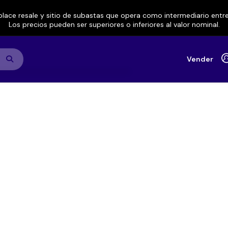
lace resale y sitio de subastas que opera como intermediario ent
Los precios pueden ser superiores o inferiores al valor nominal.
Vender