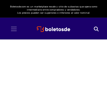
Boletosde.com es un marketplace resale y sitio de subastas que opera como
intermediario entre compradores y vendedores.
Los precios pueden ser superiores o inferiores al valor nominal.
Inicio
/ iKON