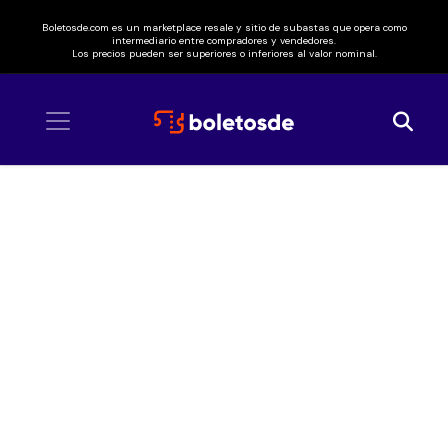
Boletosde.com es un marketplace resale y sitio de subastas que opera como
intermediario entre compradores y vendedores.
Los precios pueden ser superiores o inferiores al valor nominal.
Inicio
/ Icon Fest