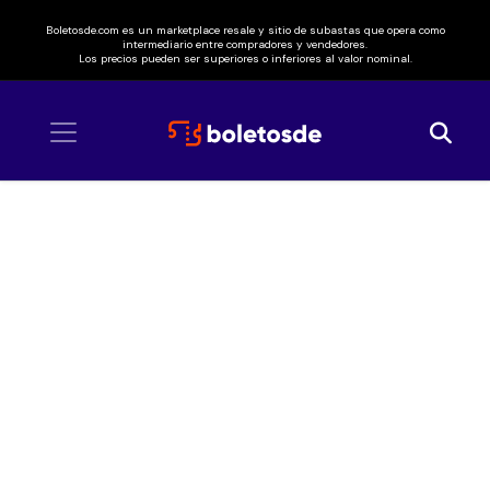
Boletosde.com es un marketplace resale y sitio de subastas que opera como
intermediario entre compradores y vendedores.
Los precios pueden ser superiores o inferiores al valor nominal.
Inicio
/ Ichiko Aoba