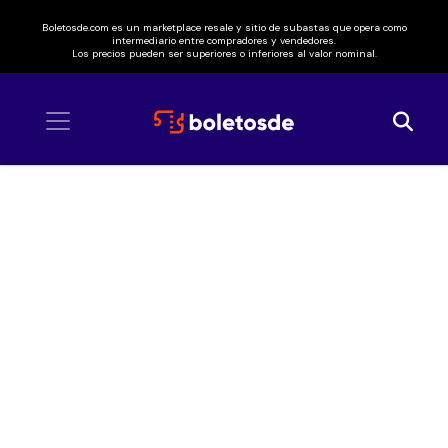
Boletosde.com es un marketplace resale y sitio de subastas que opera como
intermediario entre compradores y vendedores.
Los precios pueden ser superiores o inferiores al valor nominal.
Inicio
/ I Love Reggaeton