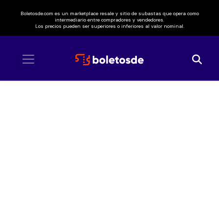
Boletosde.com es un marketplace resale y sitio de subastas que opera como
intermediario entre compradores y vendedores.
Los precios pueden ser superiores o inferiores al valor nominal.
Inicio
/ Hoy No Me Puedo Levantar