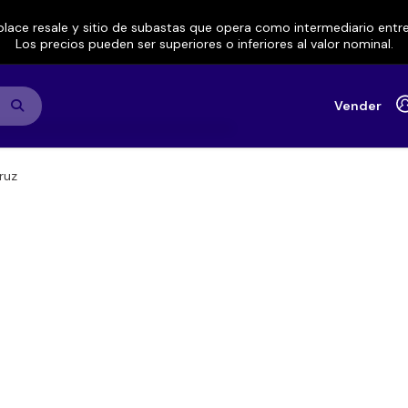
lace resale y sitio de subastas que opera como intermediario ent
Los precios pueden ser superiores o inferiores al valor nominal.
Vender
ruz
Sonora Matancera y Celia Cru