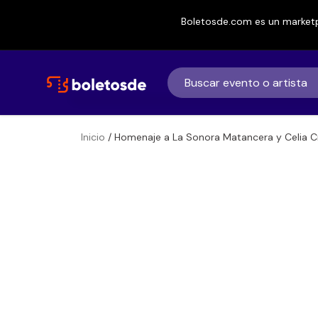
Boletosde.com es un marketp
Inicio
/ Homenaje a La Sonora Matancera y Celia C
Boletos
Homenaje a La 