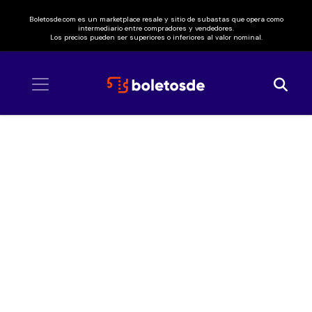
Boletosde.com es un marketplace resale y sitio de subastas que opera como
intermediario entre compradores y vendedores.
Los precios pueden ser superiores o inferiores al valor nominal.
Inicio
/ Hernán El Potro