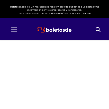
Boletosde.com es un marketplace resale y sitio de subastas que opera como
intermediario entre compradores y vendedores.
Los precios pueden ser superiores o inferiores al valor nominal.
Inicio
/ Herencia de Grandes