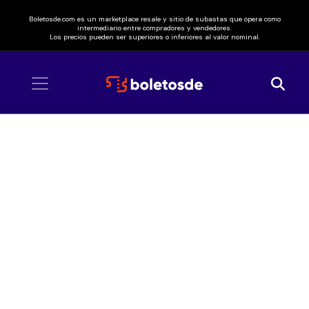
Boletosde.com es un marketplace resale y sitio de subastas que opera como
intermediario entre compradores y vendedores.
Los precios pueden ser superiores o inferiores al valor nominal.
Inicio
/ Hayley Williams