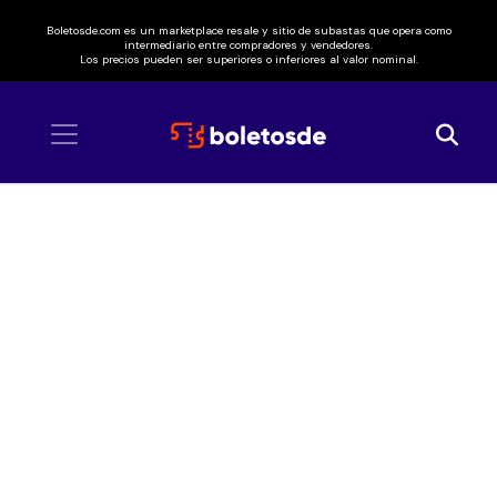
Boletosde.com es un marketplace resale y sitio de subastas que opera como
intermediario entre compradores y vendedores.
Los precios pueden ser superiores o inferiores al valor nominal.
Inicio
/ Guelaguetza