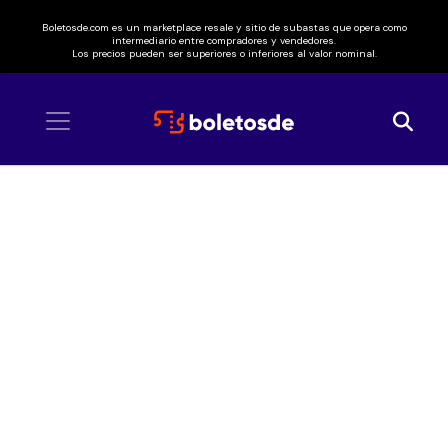
Boletosde.com es un marketplace resale y sitio de subastas que opera como
intermediario entre compradores y vendedores.
Los precios pueden ser superiores o inferiores al valor nominal.
Inicio
/ Gryffin