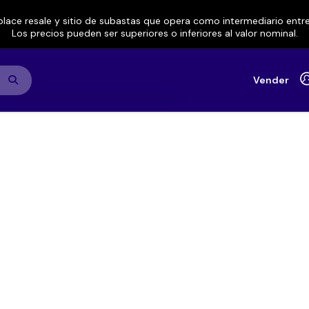
lace resale y sitio de subastas que opera como intermediario ent
Los precios pueden ser superiores o inferiores al valor nominal.
Vender
Fest