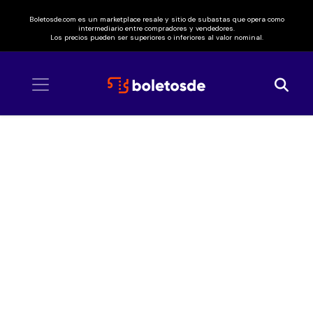
Boletosde.com es un marketplace resale y sitio de subastas que opera como
intermediario entre compradores y vendedores.
Los precios pueden ser superiores o inferiores al valor nominal.
Inicio
/ Gilberto Santa Rosa