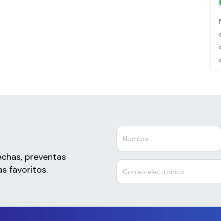
echas, preventas
s favoritos.