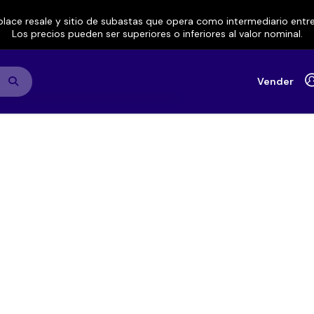
lace resale y sitio de subastas que opera como intermediario ent
Los precios pueden ser superiores o inferiores al valor nominal.
Vender