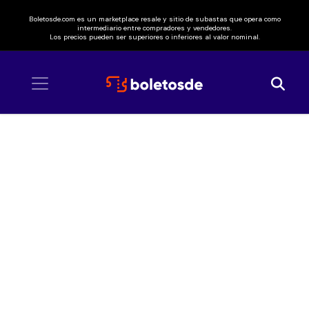
Boletosde.com es un marketplace resale y sitio de subastas que opera como
intermediario entre compradores y vendedores.
Los precios pueden ser superiores o inferiores al valor nominal.
Inicio
/ Gabito Ballesteros