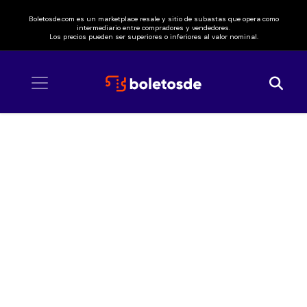
Boletosde.com es un marketplace resale y sitio de subastas que opera como
intermediario entre compradores y vendedores.
Los precios pueden ser superiores o inferiores al valor nominal.
Inicio
/ Fisher