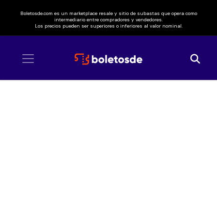
Boletosde.com es un marketplace resale y sitio de subastas que opera como
intermediario entre compradores y vendedores.
Los precios pueden ser superiores o inferiores al valor nominal.
Inicio
/ Filippa Giordano