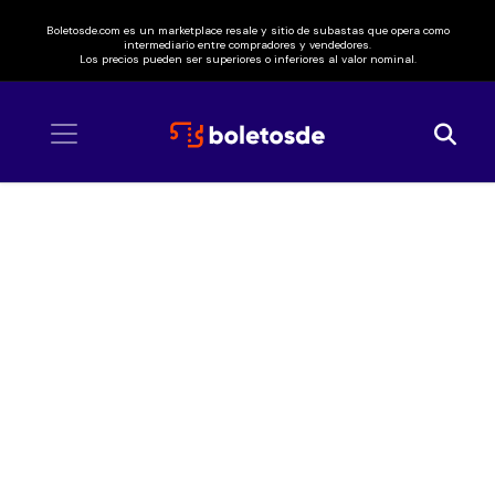
Boletosde.com es un marketplace resale y sitio de subastas que opera como
intermediario entre compradores y vendedores.
Los precios pueden ser superiores o inferiores al valor nominal.
Inicio
/ Festival Machaca