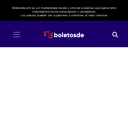
Boletosde.com es un marketplace resale y sitio de subastas que opera como
intermediario entre compradores y vendedores.
Los precios pueden ser superiores o inferiores al valor nominal.
Inicio
/ Festival Hera