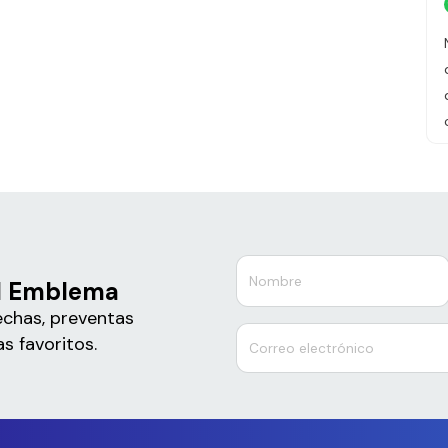
al Emblema
echas, preventas
s favoritos.