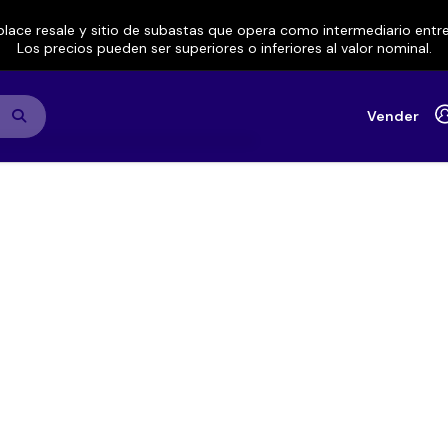
lace resale y sitio de subastas que opera como intermediario ent
Los precios pueden ser superiores o inferiores al valor nominal.
Vender
ma