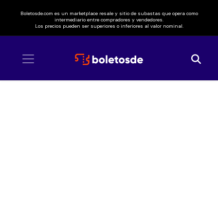
Boletosde.com es un marketplace resale y sitio de subastas que opera como
intermediario entre compradores y vendedores.
Los precios pueden ser superiores o inferiores al valor nominal.
Inicio
/ Festival Comuna