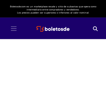
Boletosde.com es un marketplace resale y sitio de subastas que opera como
intermediario entre compradores y vendedores.
Los precios pueden ser superiores o inferiores al valor nominal.
Inicio
/ Festival City