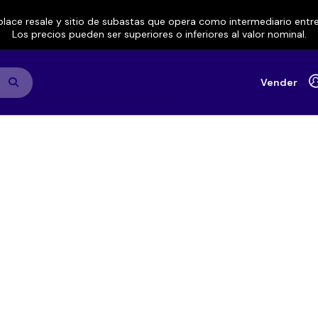
lace resale y sitio de subastas que opera como intermediario ent
Los precios pueden ser superiores o inferiores al valor nominal.
Vender
Durango