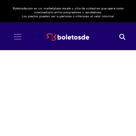
Boletosde.com es un marketplace resale y sitio de subastas que opera como
intermediario entre compradores y vendedores.
Los precios pueden ser superiores o inferiores al valor nominal.
Inicio
/ Feria de San Marcos