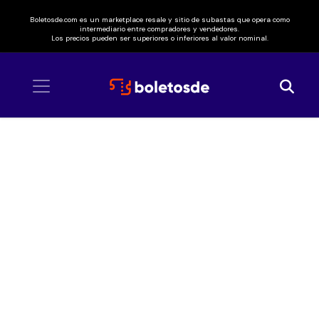
Boletosde.com es un marketplace resale y sitio de subastas que opera como
intermediario entre compradores y vendedores.
Los precios pueden ser superiores o inferiores al valor nominal.
Inicio
/ Expo Feria Tapachula