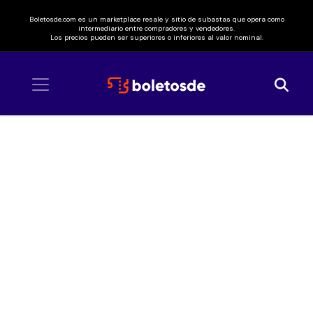
Boletosde.com es un marketplace resale y sitio de subastas que opera como
intermediario entre compradores y vendedores.
Los precios pueden ser superiores o inferiores al valor nominal.
Inicio
/ Evanescence