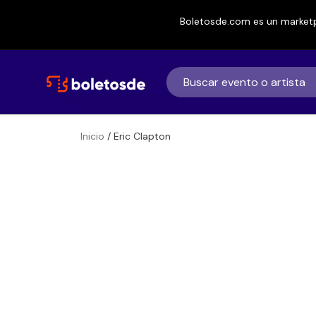
Boletosde.com es un marketp
Inicio
/ Eric Clapton
Boletos
Eric Clapton