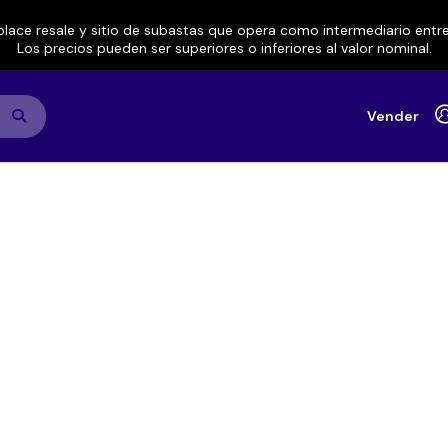
lace resale y sitio de subastas que opera como intermediario ent
Los precios pueden ser superiores o inferiores al valor nominal.
Vender