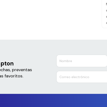
apton
echas, preventas
s favoritos.