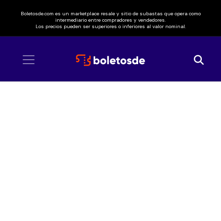
Boletosde.com es un marketplace resale y sitio de subastas que opera como
intermediario entre compradores y vendedores.
Los precios pueden ser superiores o inferiores al valor nominal.
Inicio
/ Eliades Ochoa