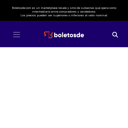
Boletosde.com es un marketplace resale y sitio de subastas que opera como
intermediario entre compradores y vendedores.
Los precios pueden ser superiores o inferiores al valor nominal.
Inicio
/ Elena Rose