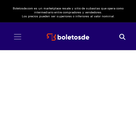
Boletosde.com es un marketplace resale y sitio de subastas que opera como
intermediario entre compradores y vendedores.
Los precios pueden ser superiores o inferiores al valor nominal.
Inicio
/ Elaine Haro