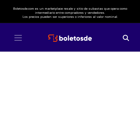
Boletosde.com es un marketplace resale y sitio de subastas que opera como
intermediario entre compradores y vendedores.
Los precios pueden ser superiores o inferiores al valor nominal.
Inicio
/ Ela Minus