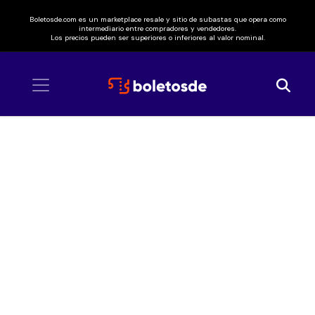
Boletosde.com es un marketplace resale y sitio de subastas que opera como
intermediario entre compradores y vendedores.
Los precios pueden ser superiores o inferiores al valor nominal.
Inicio
/ El Tri