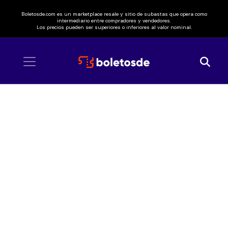
Boletosde.com es un marketplace resale y sitio de subastas que opera como
intermediario entre compradores y vendedores.
Los precios pueden ser superiores o inferiores al valor nominal.
Inicio
/ El Mimoso