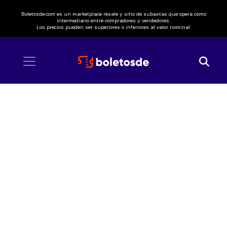
Boletosde.com es un marketplace resale y sitio de subastas que opera como
intermediario entre compradores y vendedores.
Los precios pueden ser superiores o inferiores al valor nominal.
Inicio
/ El Kanka