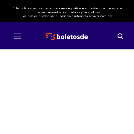
Boletosde.com es un marketplace resale y sitio de subastas que opera como
intermediario entre compradores y vendedores.
Los precios pueden ser superiores o inferiores al valor nominal.
Inicio
/ El Consorcio