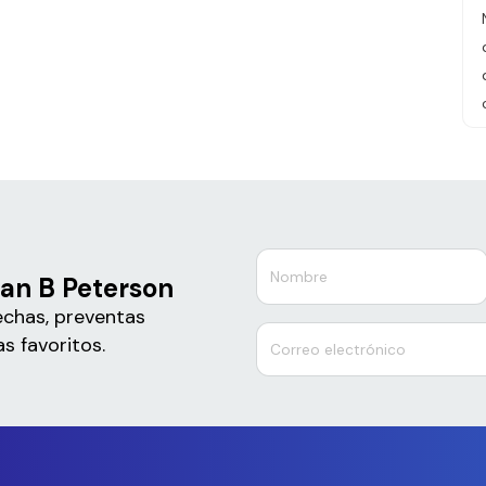
dan B Peterson
echas, preventas
s favoritos.