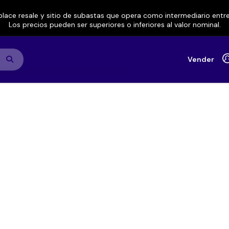
lace resale y sitio de subastas que opera como intermediario ent
Los precios pueden ser superiores o inferiores al valor nominal.
Vender
erson