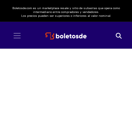
Boletosde.com es un marketplace resale y sitio de subastas que opera como
intermediario entre compradores y vendedores.
Los precios pueden ser superiores o inferiores al valor nominal.
Inicio
/ Don Omar