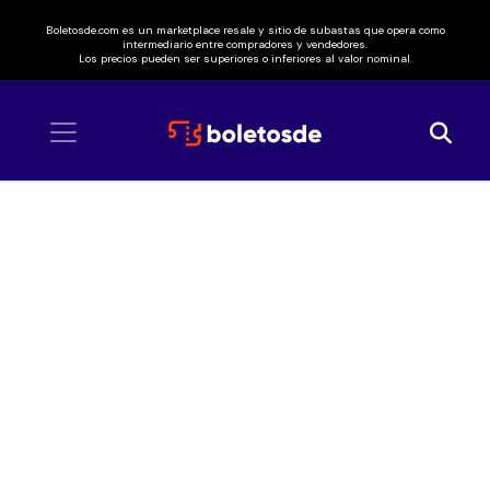
Boletosde.com es un marketplace resale y sitio de subastas que opera como
intermediario entre compradores y vendedores.
Los precios pueden ser superiores o inferiores al valor nominal.
Inicio
/ Don Aitor