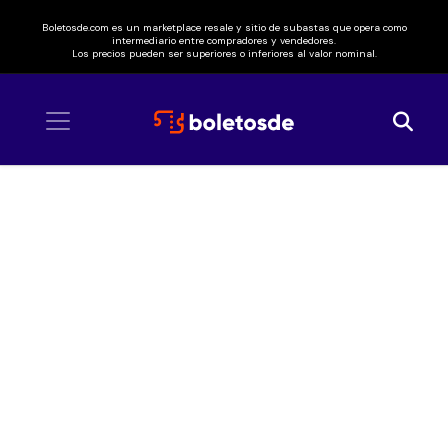
Boletosde.com es un marketplace resale y sitio de subastas que opera como
intermediario entre compradores y vendedores.
Los precios pueden ser superiores o inferiores al valor nominal.
Inicio
/ Diablos Rojos del México