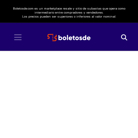
Boletosde.com es un marketplace resale y sitio de subastas que opera como
intermediario entre compradores y vendedores.
Los precios pueden ser superiores o inferiores al valor nominal.
Inicio
/ Detroit Pistons vs Dallas Mavericks