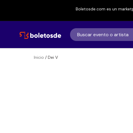
Boletosde.com es un marketp
Inicio
/ Dei V
Boletos
Dei V