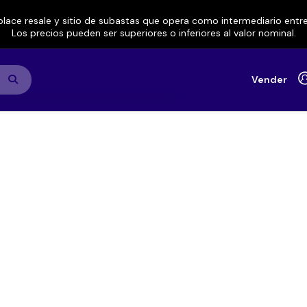
lace resale y sitio de subastas que opera como intermediario ent
Los precios pueden ser superiores o inferiores al valor nominal.
Vender