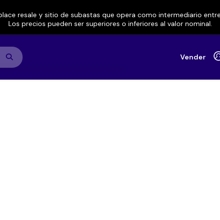
lace resale y sitio de subastas que opera como intermediario ent
Los precios pueden ser superiores o inferiores al valor nominal.
Vender