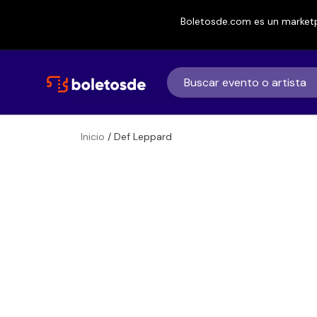
Boletosde.com es un marketp
Inicio
/ Def Leppard
Boletos
Def Leppard