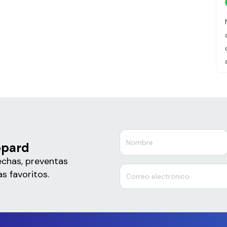
ppard
echas, preventas
s favoritos.