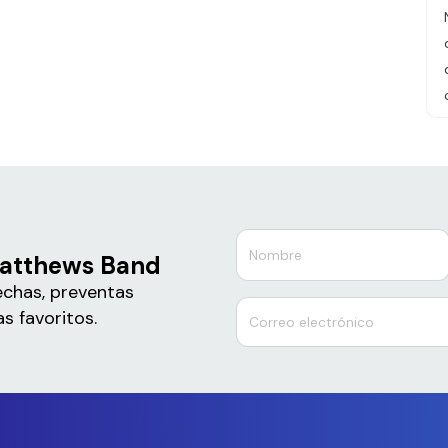
Matthews Band
echas, preventas
s favoritos.