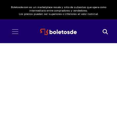
Boletosde.com es un marketplace resale y sitio de subastas que opera como
intermediario entre compradores y vendedores.
Los precios pueden ser superiores o inferiores al valor nominal.
Inicio
/ Danny Ocean