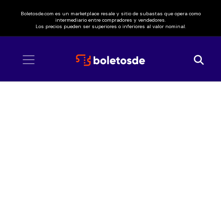
Boletosde.com es un marketplace resale y sitio de subastas que opera como
intermediario entre compradores y vendedores.
Los precios pueden ser superiores o inferiores al valor nominal.
Inicio
/ Daniel Me Estás Matando