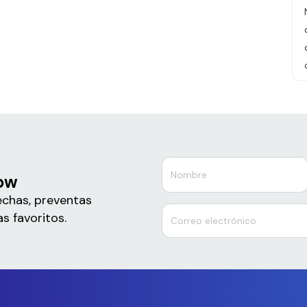
low
echas, preventas
s favoritos.