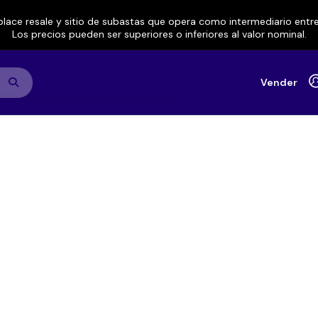
lace resale y sitio de subastas que opera como intermediario ent
Los precios pueden ser superiores o inferiores al valor nominal.
Vender