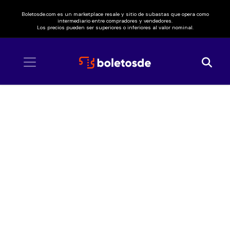
Boletosde.com es un marketplace resale y sitio de subastas que opera como
intermediario entre compradores y vendedores.
Los precios pueden ser superiores o inferiores al valor nominal.
Inicio
/ Coda