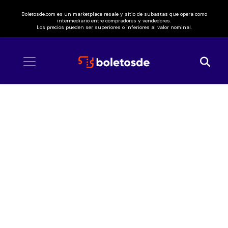
Boletosde.com es un marketplace resale y sitio de subastas que opera como
intermediario entre compradores y vendedores.
Los precios pueden ser superiores o inferiores al valor nominal.
Inicio
/ Chucho Rivas